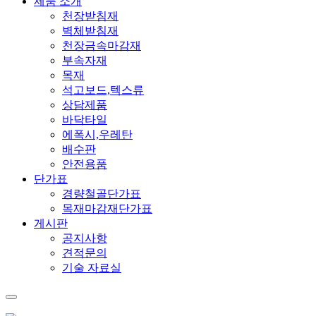
제품 소개
천장받침재
벽체받침재
천장금속마감재
부속자재
목재
석고보드,텍스류
상담제품
바닥타일
에폭시,우레탄
배수판
안전용품
단가표
경량철골단가표
목재마감재단가표
게시판
공지사항
견적문의
기술 자료실